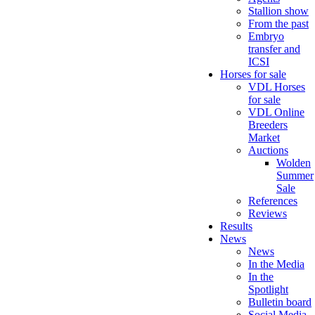
Stallion show
From the past
Embryo
transfer and
ICSI
Horses for sale
VDL Horses
for sale
VDL Online
Breeders
Market
Auctions
Wolden
Summer
Sale
References
Reviews
Results
News
News
In the Media
In the
Spotlight
Bulletin board
Social Media