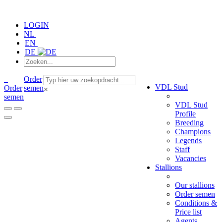
LOGIN
NL
EN
DE
Order
VDL Stud
Order
semen
×
semen
VDL Stud
Profile
Breeding
Champions
Legends
Staff
Vacancies
Stallions
Our stallions
Order semen
Conditions &
Price list
Agents