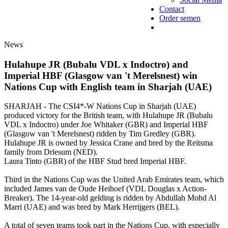
Contact
Order semen
News
Hulahupe JR (Bubalu VDL x Indoctro) and
Imperial HBF (Glasgow van 't Merelsnest) win
Nations Cup with English team in Sharjah (UAE)
SHARJAH - The CSI4*-W Nations Cup in Sharjah (UAE)
produced victory for the British team, with Hulahupe JR (Bubalu
VDL x Indoctro) under Joe Whitaker (GBR) and Imperial HBF
(Glasgow van 't Merelsnest) ridden by Tim Gredley (GBR).
Hulahupe JR is owned by Jessica Crane and bred by the Reitsma
family from Driesum (NED).
Laura Tinto (GBR) of the HBF Stud bred Imperial HBF.
Third in the Nations Cup was the United Arab Emirates team, which
included James van de Oude Heihoef (VDL Douglas x Action-
Breaker). The 14-year-old gelding is ridden by Abdullah Mohd Al
Marri (UAE) and was bred by Mark Herrijgers (BEL).
A total of seven teams took part in the Nations Cup, with especially