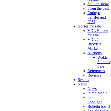
Stallion show
From the past
Embryo
transfer and
ICSI
Horses for sale
VDL Horses
for sale
VDL Online
Breeders
Market
Auctions
Wolden
Summer
Sale
References
Reviews
Results
News
News
In the Media
In the
Spotlight
Bulletin board
Social Media