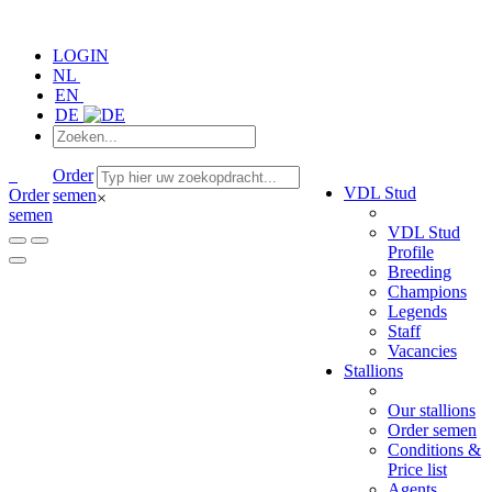
LOGIN
NL
EN
DE
Order
VDL Stud
Order
semen
×
semen
VDL Stud
Profile
Breeding
Champions
Legends
Staff
Vacancies
Stallions
Our stallions
Order semen
Conditions &
Price list
Agents