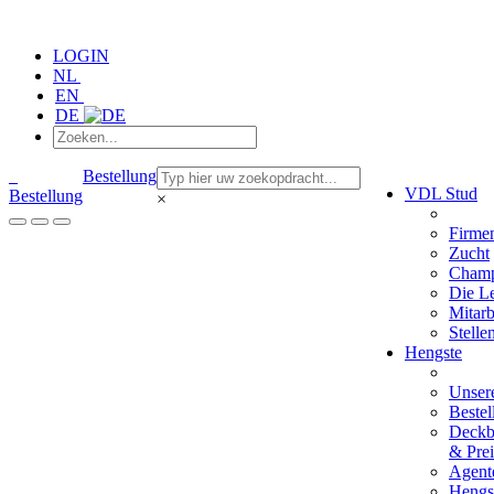
LOGIN
NL
EN
DE
Bestellung
VDL Stud
Bestellung
×
Firmen
Zucht
Champ
Die L
Mitarb
Stelle
Hengste
Unser
Bestel
Deckb
& Prei
Agent
Hengs