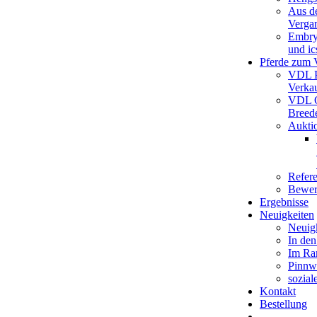
Aus d
Verga
Embry
und ic
Pferde zum 
VDL P
Verka
VDL O
Breed
Aukti
Refer
Bewer
Ergebnisse
Neuigkeiten
Neuig
In de
Im Ra
Pinnw
sozial
Kontakt
Bestellung