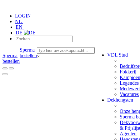
LOGIN
NL
EN
DE
Sperma
VDL Stud
Sperma
bestellen
×
bestellen
Bedrijfspr
Fokkerij
Kampioen
Legendes
Medewerk
Vacatures
Dekhengsten
Onze hen
Sperma be
Dekvoorw
& Prijslijs
Agenten
Hengsten