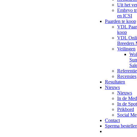
Uit het ve
Embryo tr
en ICSI
Paarden te koop
VDL Paar
koop
VDL Onli
Breeders 
Veilingen
Wol
Su
Sal
Referentie
Recensies
Resultaten
Nieuws
Nieuws
In de Med
In de Spot
Prikbord
Social Me
Contact
Sperma bestelle