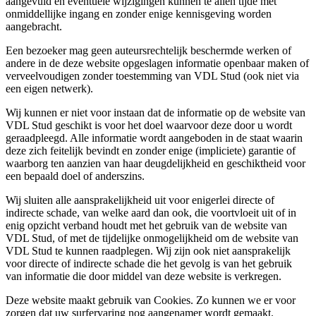
aangevuld en eventuele wijzigingen kunnen te allen tijde met
onmiddellijke ingang en zonder enige kennisgeving worden
aangebracht.
Een bezoeker mag geen auteursrechtelijk beschermde werken of
andere in de deze website opgeslagen informatie openbaar maken of
verveelvoudigen zonder toestemming van VDL Stud (ook niet via
een eigen netwerk).
Wij kunnen er niet voor instaan dat de informatie op de website van
VDL Stud geschikt is voor het doel waarvoor deze door u wordt
geraadpleegd. Alle informatie wordt aangeboden in de staat waarin
deze zich feitelijk bevindt en zonder enige (impliciete) garantie of
waarborg ten aanzien van haar deugdelijkheid en geschiktheid voor
een bepaald doel of anderszins.
Wij sluiten alle aansprakelijkheid uit voor enigerlei directe of
indirecte schade, van welke aard dan ook, die voortvloeit uit of in
enig opzicht verband houdt met het gebruik van de website van
VDL Stud, of met de tijdelijke onmogelijkheid om de website van
VDL Stud te kunnen raadplegen. Wij zijn ook niet aansprakelijk
voor directe of indirecte schade die het gevolg is van het gebruik
van informatie die door middel van deze website is verkregen.
Deze website maakt gebruik van Cookies. Zo kunnen we er voor
zorgen dat uw surfervaring nog aangenamer wordt gemaakt.