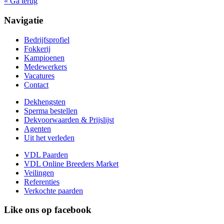
« Ga terug
Navigatie
Bedrijfsprofiel
Fokkerij
Kampioenen
Medewerkers
Vacatures
Contact
Dekhengsten
Sperma bestellen
Dekvoorwaarden & Prijslijst
Agenten
Uit het verleden
VDL Paarden
VDL Online Breeders Market
Veilingen
Referenties
Verkochte paarden
Like ons op facebook