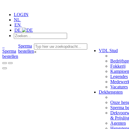
LOGIN
NL
EN
DE
Sperma
VDL Stud
Sperma
bestellen
×
bestellen
Bedrijfspr
Fokkerij
Kampioen
Legendes
Medewerk
Vacatures
Dekhengsten
Onze hen
Sperma be
Dekvoorw
& Prijslijs
Agenten
Hengsten