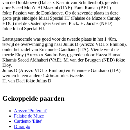
van de Donkhoeve (Dallas x Kasmir van Schuttershof), gereden
door Saeed Moh’d Al Maazmi (UAE). Fam. Raman (BEL)
fokte Passion van de Donkhoeve. Op de zevende plaats in deze
grote prijs eindigde Idiaal Special HJ (Falaise de Muze x Carinjo
HDC) met de Oostenrijker Gerfried Puck. H. Jacobs (NED)
fokte Idiaal Special HJ.
Laatstgenoemde was goed voor de tweede plaats in het 1.40m,
terwijl de overwinning ging naar Julius D (Arezzo VDL x Emilion),
onder het zadel van Emanuele Gaudiano (ITA). Vierde werd de
merrie Eloy (Arezzo x Sandro Boy), gereden door Hazza Hamad
Khamis Saeed Aldhaheri (VAE). M. van der Bruggen (NED) fokte
Eloy.
Julius D (Arezzo VDL x Emilion) en Emanuele Gaudiano (ITA)
werden in een andere 1.40m-rubriek tweede.
H. van Dael fokte Julius D.
Gekoppelde paarden
Arezzo 'Preferent'
Falaise de Muze
Cardento 'Elite'
Durango