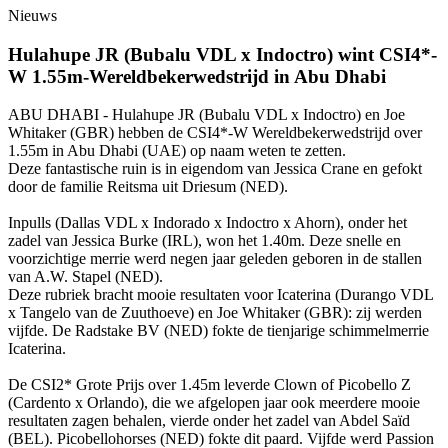
Nieuws
Hulahupe JR (Bubalu VDL x Indoctro) wint CSI4*-
W 1.55m-Wereldbekerwedstrijd in Abu Dhabi
ABU DHABI - Hulahupe JR (Bubalu VDL x Indoctro) en Joe
Whitaker (GBR) hebben de CSI4*-W Wereldbekerwedstrijd over
1.55m in Abu Dhabi (UAE) op naam weten te zetten.
Deze fantastische ruin is in eigendom van Jessica Crane en gefokt
door de familie Reitsma uit Driesum (NED).
Inpulls (Dallas VDL x Indorado x Indoctro x Ahorn), onder het
zadel van Jessica Burke (IRL), won het 1.40m. Deze snelle en
voorzichtige merrie werd negen jaar geleden geboren in de stallen
van A.W. Stapel (NED).
Deze rubriek bracht mooie resultaten voor Icaterina (Durango VDL
x Tangelo van de Zuuthoeve) en Joe Whitaker (GBR): zij werden
vijfde. De Radstake BV (NED) fokte de tienjarige schimmelmerrie
Icaterina.
De CSI2* Grote Prijs over 1.45m leverde Clown of Picobello Z
(Cardento x Orlando), die we afgelopen jaar ook meerdere mooie
resultaten zagen behalen, vierde onder het zadel van Abdel Saïd
(BEL). Picobellohorses (NED) fokte dit paard. Vijfde werd Passion