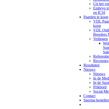
Uit het ve
Embryo tr
en ICSI
Paarden te koop
VDL Paar
koop
VDL Onli
Breeders 
Veilingen
Wol
Su
Sal
Referentie
Recensies
Resultaten
Nieuws
Nieuws
In de Med
In de Spot
Prikbord
Social Me
Contact
Sperma bestelle