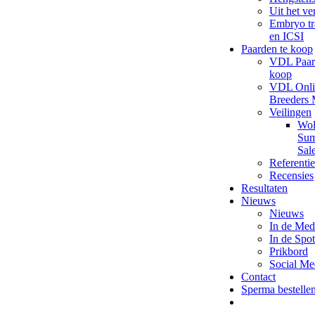
Uit het ve
Embryo tr
en ICSI
Paarden te koop
VDL Paar
koop
VDL Onli
Breeders 
Veilingen
Wol
Su
Sal
Referentie
Recensies
Resultaten
Nieuws
Nieuws
In de Med
In de Spot
Prikbord
Social Me
Contact
Sperma bestelle