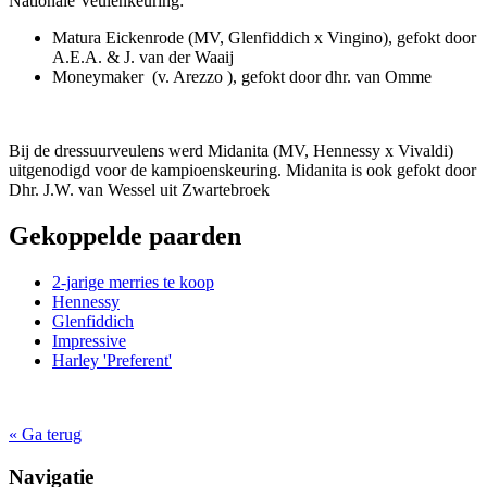
Nationale Veulenkeuring:
Matura Eickenrode (MV, Glenfiddich x Vingino), gefokt door
A.E.A. & J. van der Waaij
Moneymaker (v. Arezzo ), gefokt door dhr. van Omme
Bij de dressuurveulens werd Midanita (MV, Hennessy x Vivaldi)
uitgenodigd voor de kampioenskeuring. Midanita is ook gefokt door
Dhr. J.W. van Wessel uit Zwartebroek
Gekoppelde paarden
2-jarige merries te koop
Hennessy
Glenfiddich
Impressive
Harley 'Preferent'
« Ga terug
Navigatie