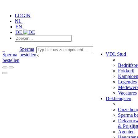
LOGIN
NL
EN
DE
Sperma
VDL Stud
Sperma
bestellen
×
bestellen
Bedrijfspr
Fokkerij
Kampioen
Legendes
Medewerk
Vacatures
Dekhengsten
Onze hen
Sperma be
Dekvoorw
& Prijslijs
Agenten
Hengsten