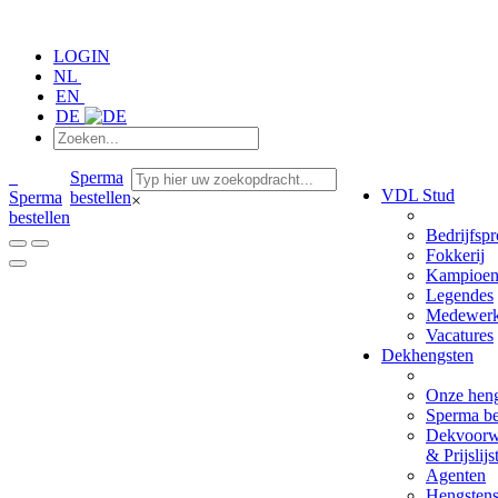
LOGIN
NL
EN
DE
Sperma
VDL Stud
Sperma
bestellen
×
bestellen
Bedrijfspr
Fokkerij
Kampioen
Legendes
Medewerk
Vacatures
Dekhengsten
Onze hen
Sperma be
Dekvoorw
& Prijslijs
Agenten
Hengsten