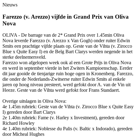
Nieuws
Farezzo (v. Arezzo) vijfde in Grand Prix van Oliva
Nova
OLIVA - De barrage van de 2* Grand Prix over 1.45min Oliva
Nova leverde Farezzo (v. Arezzo x Van Gogh) onder ruiter Edwin
Smits een prachtige vijfde plaats op. Geste van de Vihta (v. Zirocco
Blue x Quite Easy I) en de Belg Bart Clarys werden negende in het
sterke deelnemersveld.
Farezzo won afgelopen week ook al een Grote Prijs in Oliva Nova
en werd in september vierde in het Zwiters Kampioenschap. Eerder
dit jaar gooide de tienjarige ruin hoge ogen in Kronenberg. Farezzo,
die onder de Nederlands-Zwitserse ruiter Edwin Smits al enkele
jaren op hoog niveau presteert, werd gefokt door A. van de Vin uit
Heeze. Geste van de Vihta werd gefokt foor Frans Standaert.
Overige uitslagen in Oliva Nova:
4e 1.45m rubriek: Geste van de Vihta (v. Zirocco Blue x Quite Easy
I) gereden door Bart Clarys
2e 1.40m rubriek: Fame (v. Harley x Investment), gereden door
Richard Howley
4e 1.40m rubriek: Noblesse du Palis (v. Baltic x Indorado), gereden
door Micheal Hughes