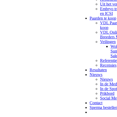
Uit het ve
Embryo tr
en ICSI
Paarden te koop
VDL Paar
koop
VDL Onli
Breeders 
Veilingen
Wol
Su
Sal
Referentie
Recensies
Resultaten
Nieuws
Nieuws
In de Med
In de Spot
Prikbord
Social Me
Contact
Sperma bestelle