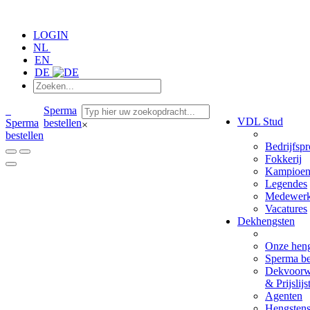
LOGIN
NL
EN
DE
Sperma
VDL Stud
Sperma
bestellen
×
bestellen
Bedrijfspr
Fokkerij
Kampioen
Legendes
Medewerk
Vacatures
Dekhengsten
Onze hen
Sperma be
Dekvoorw
& Prijslijs
Agenten
Hengsten