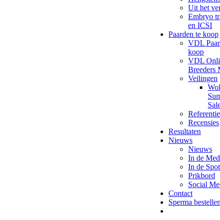
Uit het ve
Embryo tr
en ICSI
Paarden te koop
VDL Paar
koop
VDL Onli
Breeders 
Veilingen
Wol
Su
Sal
Referentie
Recensies
Resultaten
Nieuws
Nieuws
In de Med
In de Spot
Prikbord
Social Me
Contact
Sperma bestelle